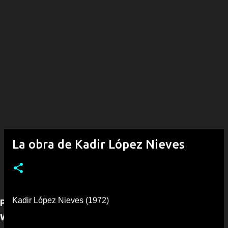
La obra de Kadir López Nieves
Kadir López Nieves (1972)
Para adquirir alguna obra puede contactarnos por
WhatsApp (+53)54292968, con gusto le