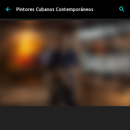
Ir al contenido principal
Pintores Cubanos Contemporáneos