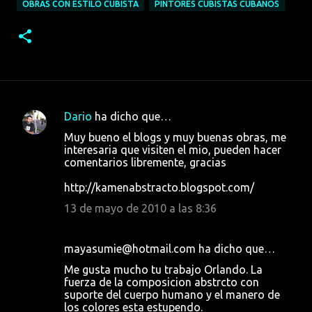
OBRAS CON ESTILO CUBISTA
PINTORES CUBISTAS CUBANOS
Dario
ha dicho que…
C
Muy bueno el blogs y muy buenas obras, me
o
interesaria que visiten el mio, pueden hacer
comentarios libremente, gracias
m
e
http://kamenabstracto.blogspot.com/
n
13 de mayo de 2010 a las 8:36
t
a
mayasumie@hotmail.com ha dicho que…
r
Me gusta mucho tu trabajo Orlando. La
i
fuerza de la composicion abstrcto con
suporte del cuerpo humano y el manero de
o
los colores esta estupendo.