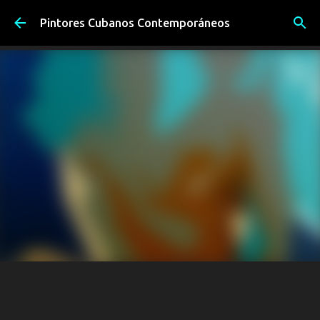
Ir al contenido principal
Pintores Cubanos Contemporáneos