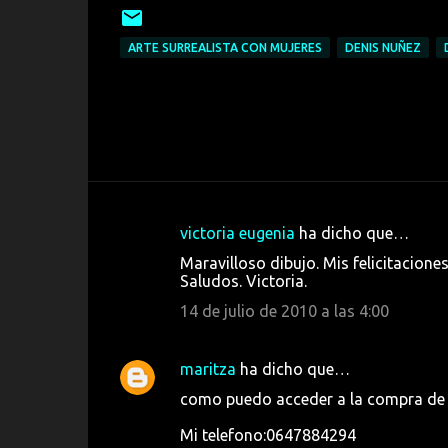
ARTE SURREALISTA CON MUJERES
DENIS NUÑEZ
victoria eugenia
ha dicho que…
C
Maravilloso dibujo. Mis felicitacione
o
Saludos. Victoria.
m
14 de julio de 2010 a las 4:00
e
n
maritza
ha dicho que…
t
como puedo acceder a la compra de e
a
Mi telefono:0647884294
r