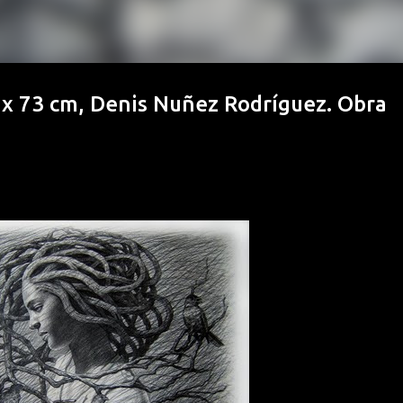
 x 73 cm, Denis Nuñez Rodríguez. Obra
nos por WhatsApp (+53)54292968, con gusto le respo