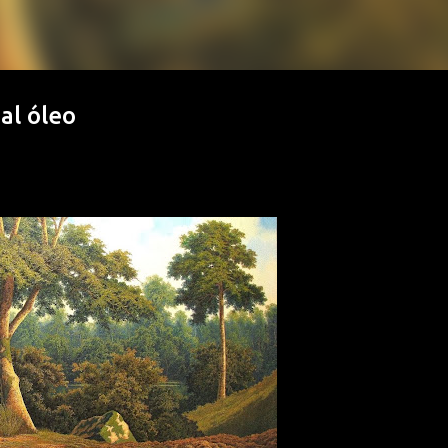
al óleo
nos por WhatsApp (+53)54292968, con gusto le respo