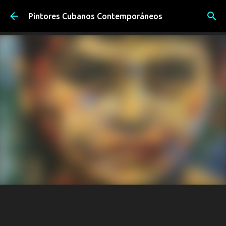
Ir al contenido principal
Pintores Cubanos Contemporáneos