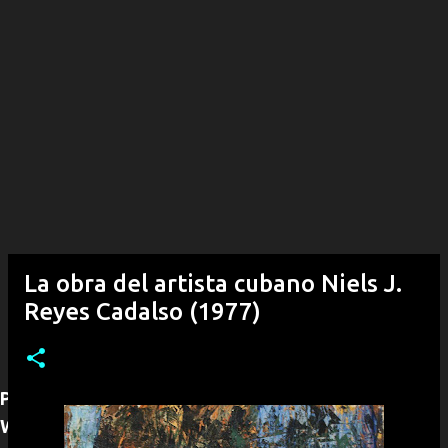
La obra del artista cubano Niels J.
Reyes Cadalso (1977)
Para adquirir alguna obra puede contactarnos por
WhatsApp (+53)54292968, con gusto le