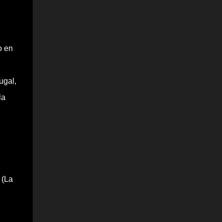
o en
ugal,
la
 (La