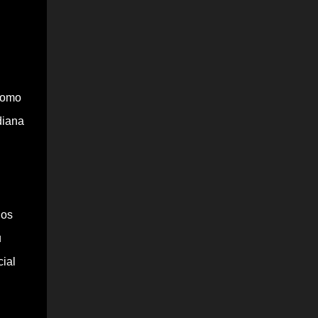
como
diana
los
u
ial