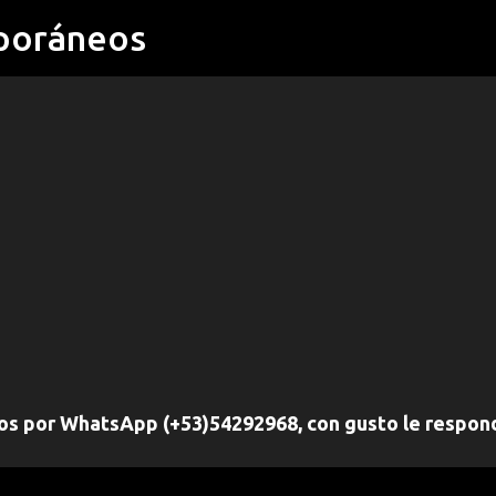
poráneos
Ir al contenido principal
nos por WhatsApp (+53)54292968, con gusto le respo