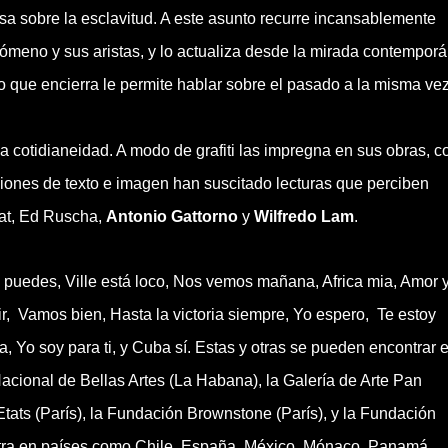
rsa sobre la esclavitud. A este asunto recurre incansablemente
enómeno y sus aristas, y lo actualiza desde la mirada contempor
ico que encierra le permite hablar sobre el pasado a la misma ve
 la cotidianeidad. A modo de grafiti las impregna en sus obras, 
iones de texto e imagen han suscitado lecturas que perciben
iat, Ed Ruscha,
Antonio Gattorno
y
Wilfredo Lam
.
puedes, Ville está loco, Nos vemos mañana, Africa mia, Amor 
ir, Vamos bien, Hasta la victoria siempre, Yo espero, Te estoy
, Yo soy para ti, y Cuba sí. Estas y otras se pueden encontrar 
cional de Bellas Artes (La Habana), la Galería de Arte Pan
Etats (París), la Fundación Brownstone (París), y la Fundación
ntra en países como Chile, España, México, Mónaco, Panamá,