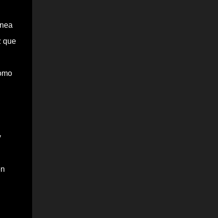
ánea
z que
como
y
en