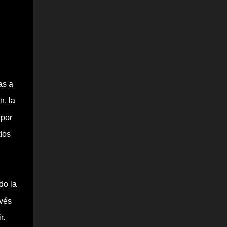
as a
n, la
 por
dos
do la
avés
r.