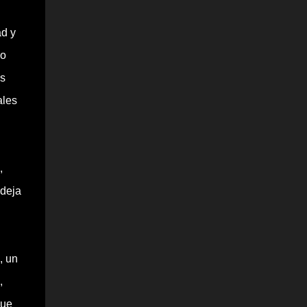
ad y
 o
Es
ales
,
 deja
, un
,
que