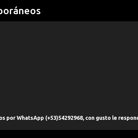
poráneos
Ir al contenido principal
nos por WhatsApp (+53)54292968, con gusto le respo