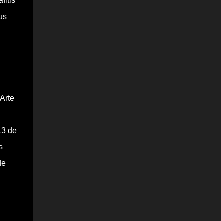
fitis
us
 Arte
a
13 de
s
de