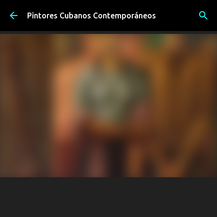
Ir al contenido principal
Pintores Cubanos Contemporáneos