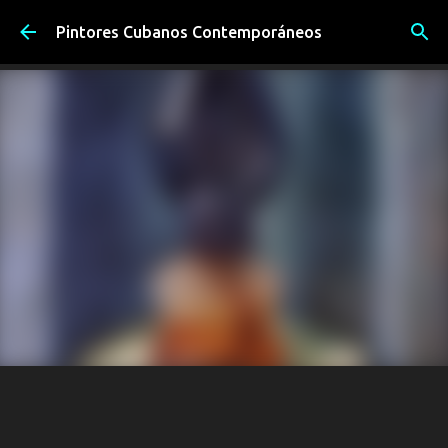
Ir al contenido principal
Pintores Cubanos Contemporáneos