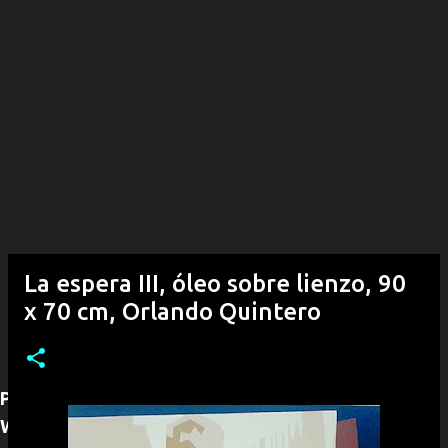
La espera III, óleo sobre lienzo, 90
x 70 cm, Orlando Quintero
Para adquirir alguna obra puede contactarnos por
WhatsApp (+53)54292968, con gusto le