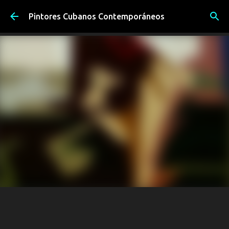
Ir al contenido principal
Pintores Cubanos Contemporáneos