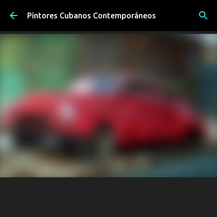
Ir al contenido principal
Pintores Cubanos Contemporáneos