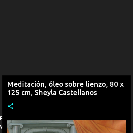
Meditación, óleo sobre lienzo, 80 x
125 cm, Sheyla Castellanos
Para adquirir alguna obra puede contactarnos por
WhatsApp (+53)54292968, con gusto le