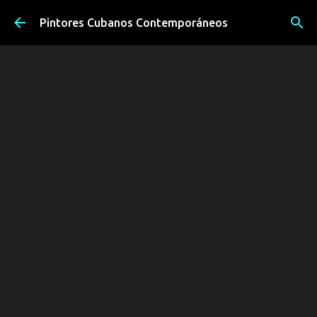
Ir al contenido principal
Pintores Cubanos Contemporáneos